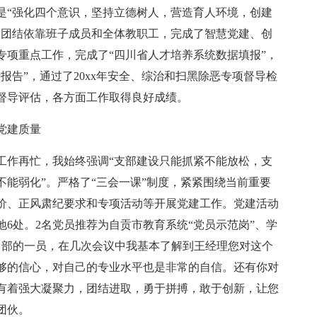
标是“强化四个意识，坚持立德树人，营造育人环境，创建
，团结依靠班子成员和全体教职工，完成了智慧党建、创
专项重点工作，完成了“四川省人才培养系统数据填报”，
质量报告”，通过了20xx年安全、综治和扫黑除恶专项督导检
育督导评估，各方面工作取得良好成绩。
党建质量
工作再忙，我始终强调“支部建设只能抓紧不能放松，支
能弱化”。严格了“三会一课”制度，紧紧围绕当前重要
价、正风肃纪要求和专项活动等开展党建工作。党建活动
6处。2名党员推荐为自贡市教育系统“党员示范岗”、学
目部的一员，在几次会议中我基本了解到王经理您对这个
足够的信心，对自己的专业水平也是非常的自信。还有你对
有着强大凝聚力，团结进取，勇于拼搏，敢于创新，让您
团伙。