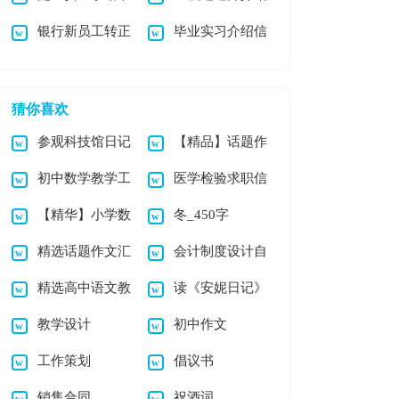
银行新员工转正
毕业实习介绍信
精选15篇
信12篇
申请书6篇
猜你喜欢
参观科技馆日记
【精品】话题作
初中数学教学工
医学检验求职信
文汇总8篇
【精华】小学数
冬_450字
作计划集合6篇
集合九篇
精选话题作文汇
会计制度设计自
学作文10篇
精选高中语文教
读《安妮日记》
总九篇
考试题
教学设计
初中作文
学总结4篇
有感
工作策划
倡议书
销售合同
祝酒词