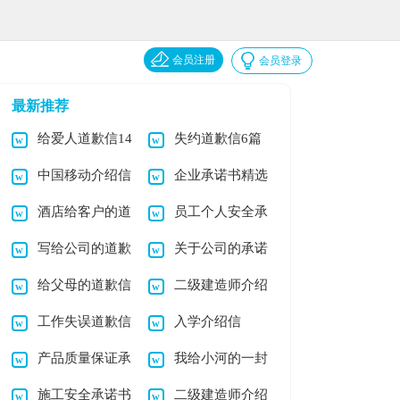
会员注册
会员登录
最新推荐
给爱人道歉信14
失约道歉信6篇
中国移动介绍信
企业承诺书精选
篇
酒店给客户的道
员工个人安全承
15篇
写给公司的道歉
关于公司的承诺
歉信(11篇)
诺书(15篇)
给父母的道歉信
二级建造师介绍
信15篇
书
工作失误道歉信
入学介绍信
(15篇)
信(12篇)
产品质量保证承
我给小河的一封
15篇
施工安全承诺书
二级建造师介绍
诺书15篇
道歉信