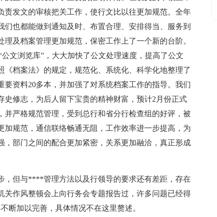
负责发文的审核把关工作，使行文比以往更加规范。全年
我们也都能做到通知及时、布置合理、安排得当、服务到
处理及档案管理更加规范，保密工作上了一个新的台阶。
“公文浏览库”，大大加快了公文处理速度，提高了公文
照《档案法》的规定，规范化、系统化、科学化地整理了
编重要资料20多本，并加强了对系统档案工作的指导。我们
、存史修志，为后人留下宝贵的精神财富，预计2月份正式
，并严格规范管理，受到总行和省分行检查组的好评，被
公更加规范，通信联络畅通无阻，工作效率进一步提高，为
强，部门之间的配合更加紧密，关系更加融洽，真正形成
，但与****管理方法以及行领导的要求还有差距，存在
机关作风整顿会上向行务会专题报告过，许多问题已经得
年不断加以完善，具体情况不在这里赘述。