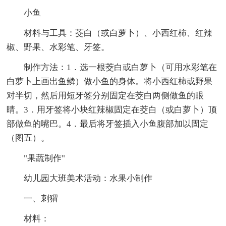
小鱼
材料与工具：茭白（或白萝卜）、小西红柿、红辣
椒、野果、水彩笔、牙签。
制作方法：1．选一根茭白或白萝卜（可用水彩笔在
白萝卜上画出鱼鳞）做小鱼的身体。将小西红柿或野果
对半切，然后用短牙签分别固定在茭白两侧做鱼的眼
睛。3．用牙签将小块红辣椒固定在茭白（或白萝卜）顶
部做鱼的嘴巴。4．最后将牙签插入小鱼腹部加以固定
（图五）。
"果蔬制作"
幼儿园大班美术活动：水果小制作
一、刺猬
材料：