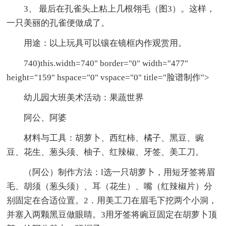
3、 最后在孔雀头上粘上几根翎毛（图3）。这样，
一只美丽的孔雀便做成了。
用途：以上玩具可以镶在镜框内作观赏用。
740)this.width=740" border="0" width="477"
height="159" hspace="0" vspace="0" title="脸谱制作">
幼儿园大班美术活动：果蔬世界
阿公、阿婆
材料与工具：胡萝卜、西红柿、橘子、黑豆、豌
豆、花生、葱头须、柚子、红辣椒、牙签、美工刀。
（阿公）制作方法：l选一只胡萝卜，用短牙签将眉
毛、胡须（葱头须）、耳（花生）、嘴（红辣椒片）分
别固定在合适位置。2．用美工刀在眉毛下挖两个小洞，
并塞入两颗黑豆做眼睛。3用牙签将豌豆固定在胡萝卜顶