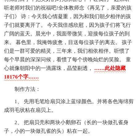
听老师对我们的祝福吧!全体教师念《再见了，亲爱的孩
子们》 诗：今天我心情凝重，因为和我们朝夕相伴的孩
子们就要离开了。 今天我倍感欣慰，因为孩子们将飞行
广阔的蓝天。晨光中，我面带微笑，迎接每位孩子的到
来。 暮色里，我掩饰疲惫，目送每位孩子的离去。 孩子
们是一群可爱的精灵，三年来，我们相依相伴。听惯了
每个早晨的深深问候，看惯了每个傍晚灿烂的笑脸。 童
心就像朝阳中的一滴露珠，晶莹剔透，
……此处隐藏
18176个字……
制作方法：
1、 先用毛笔给扇贝涂上蓝绿颜色。并将各色海绵剪
成羽毛状粘在扇贝上。
2、 把扇贝壳和两块小鹅卵石（长的一块做孔雀身
子，小的一块做孔雀的头）粘在一起。