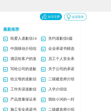
会员注册
会员登录
最新推荐
给爱人道歉信14
失约道歉信6篇
中国移动介绍信
企业承诺书精选
篇
酒店给客户的道
员工个人安全承
15篇
写给公司的道歉
关于公司的承诺
歉信(11篇)
诺书(15篇)
给父母的道歉信
二级建造师介绍
信15篇
书
工作失误道歉信
入学介绍信
(15篇)
信(12篇)
产品质量保证承
我给小河的一封
15篇
施工安全承诺书
二级建造师介绍
诺书15篇
道歉信