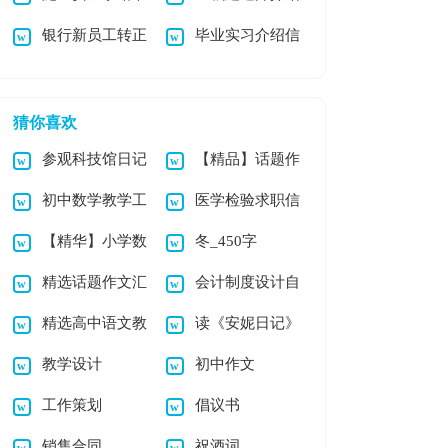
银行新员工转正
毕业实习介绍信
精选15篇
信12篇
申请书6篇
猜你喜欢
参观科技馆日记
【精品】话题作
初中数学教学工
医学检验求职信
文汇总8篇
【精华】小学数
冬_450字
作计划集合6篇
集合九篇
精选话题作文汇
会计制度设计自
学作文10篇
精选高中语文教
读《安妮日记》
总九篇
考试题
教学设计
初中作文
学总结4篇
有感
工作策划
倡议书
销售合同
祝酒词