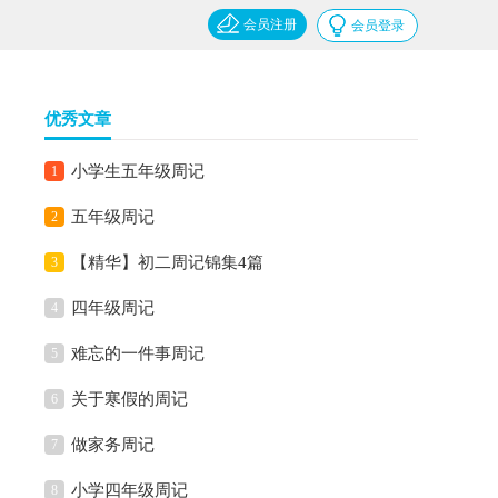
会员注册
会员登录
优秀文章
小学生五年级周记
1
五年级周记
2
【精华】初二周记锦集4篇
3
四年级周记
4
难忘的一件事周记
5
关于寒假的周记
6
做家务周记
7
小学四年级周记
8