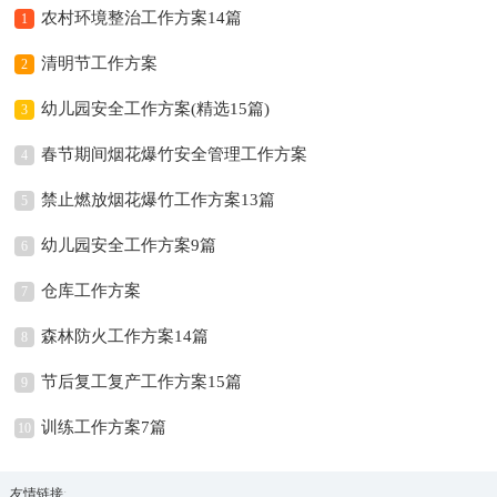
农村环境整治工作方案14篇
1
清明节工作方案
2
幼儿园安全工作方案(精选15篇)
3
春节期间烟花爆竹安全管理工作方案
4
禁止燃放烟花爆竹工作方案13篇
5
幼儿园安全工作方案9篇
6
仓库工作方案
7
森林防火工作方案14篇
8
节后复工复产工作方案15篇
9
训练工作方案7篇
10
友情链接
: