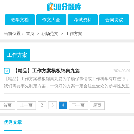
教学文档
作文大全
考试资料
合同协议
>
>
当前位置：
首页
职场范文
工作方案
工作方案
【精品】工作方案模板锦集九篇
2024-09-09
【精品】工作方案模板锦集九篇为了确保事情或工作科学有序进行，
我们需要事先制定方案，一份好的方案一定会注重受众的参与性及互
动性。我们应该怎么制定方案呢？以下是小编为大家...
2
3
4
首页
上一页
下一页
尾页
优秀文章