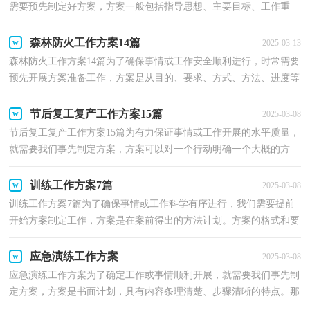
需要预先制定好方案，方案一般包括指导思想、主要目标、工作重
点、实施步骤、政策措施、具体要求等项目。我们应...
森林防火工作方案14篇
2025-03-13
森林防火工作方案14篇为了确保事情或工作安全顺利进行，时常需要
预先开展方案准备工作，方案是从目的、要求、方式、方法、进度等
都部署具体、周密，并有很强可操作性的计划。方案...
节后复工复产工作方案15篇
2025-03-08
节后复工复产工作方案15篇为有力保证事情或工作开展的水平质量，
就需要我们事先制定方案，方案可以对一个行动明确一个大概的方
向。制定方案需要注意哪些问题呢？下面是小编整理的...
训练工作方案7篇
2025-03-08
训练工作方案7篇为了确保事情或工作科学有序进行，我们需要提前
开始方案制定工作，方案是在案前得出的方法计划。方案的格式和要
求是什么样的呢？以下是小编整理的训练工作方案，欢...
应急演练工作方案
2025-03-08
应急演练工作方案为了确定工作或事情顺利开展，就需要我们事先制
定方案，方案是书面计划，具有内容条理清楚、步骤清晰的特点。那
么你有了解过方案吗？以下是小编为大家收集的应急演...